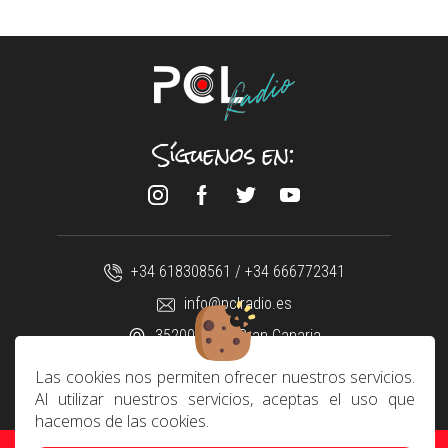
Síguenos en:
+34 618308561 / +34 666772341
info@pclradio.es
35200 Telde Gran Canaria
Las cookies nos permiten ofrecer nuestros servicios.
Al utilizar nuestros servicios, aceptas el uso que
Contacto
|
Aviso Legal
|
Preguntas Frecuentes
|
Política de Privacidad
hacemos de las cookies.