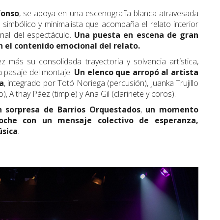
fonso
, se apoya en una escenografía blanca atravesada
 simbólico y minimalista que acompaña el relato interior
onal del espectáculo.
Una puesta en escena de gran
 el contenido emocional del relato.
 más su consolidada trayectoria y solvencia artística,
a pasaje del montaje.
Un elenco que arropó al artista
a
, integrado por Totó Noriega (percusión), Juanka Trujillo
), Althay Páez (timple) y Ana Gil (clarinete y coros).
n sorpresa de Barrios Orquestados
,
un momento
oche con un mensaje colectivo de esperanza,
úsica
.