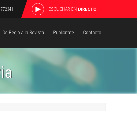
ESCUCHAR EN
DIRECTO
6772341
De Reojo a la Revista
Publicítate
Contacto
ia