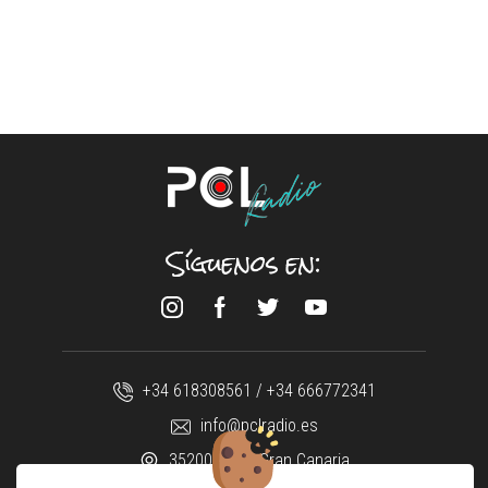
Síguenos en:
+34 618308561 / +34 666772341
info@pclradio.es
35200 Telde Gran Canaria