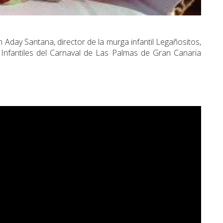
Aday Santana, director de la murga infantil Legañositos,
nfantiles del Carnaval de Las Palmas de Gran Canaria