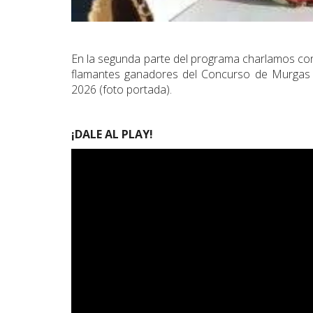
En la segunda parte del programa charlamos con 
flamantes ganadores del Concurso de Murgas I
2026 (foto portada).
¡DALE AL PLAY!