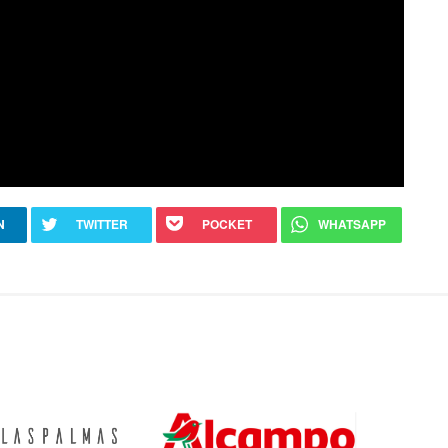
N
TWITTER
POCKET
WHATSAPP