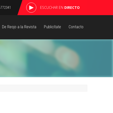
ESCUCHAR EN
DIRECTO
6772341
De Reojo a la Revista
Publicítate
Contacto