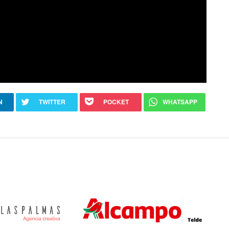
N
TWITTER
POCKET
WHATSAPP