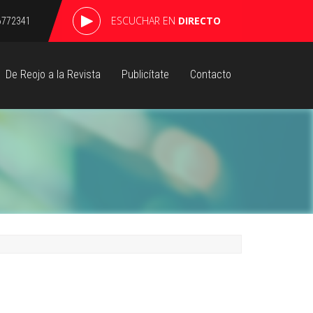
ESCUCHAR EN
DIRECTO
6772341
De Reojo a la Revista
Publicítate
Contacto